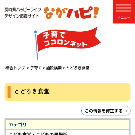
toggle
総合トップ
>
子育て
>
施設検索
> とどろき食堂
とどろき食堂
この情報を修正する
カテゴリ
こども食堂・こどもの居場所