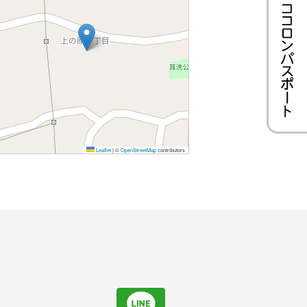
Leaflet
|
©
OpenStreetMap
contributors