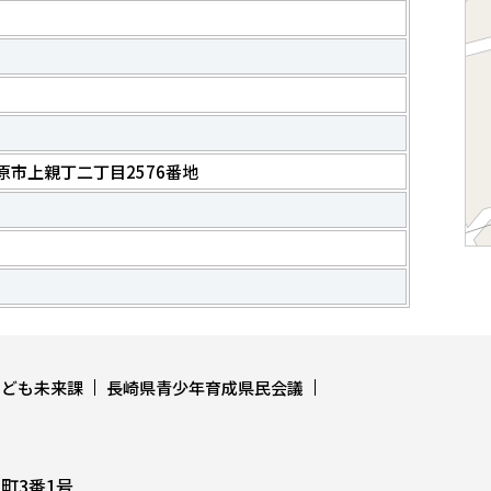
 島原市上親丁二丁目2576番地
こども未来課
長崎県青少年育成県民会議
上町3番1号