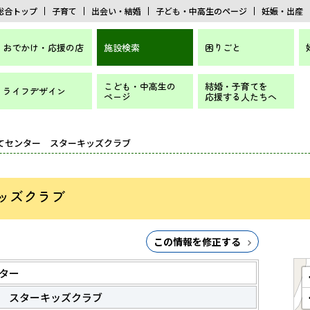
総合トップ
子育て
出会い・結婚
子ども・中高生のページ
妊娠・出産
おでかけ・応援の店
施設検索
困りごと
こども・中高生の
結婚・子育てを
ライフデザイン
ページ
応援する人たちへ
育てセンター スターキッズクラブ
ッズクラブ
この情報を修正する
ター
 スターキッズクラブ