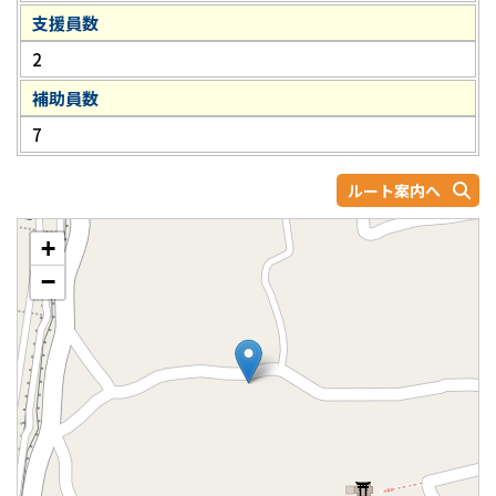
支援員数
2
補助員数
7
ルート案内へ
+
−