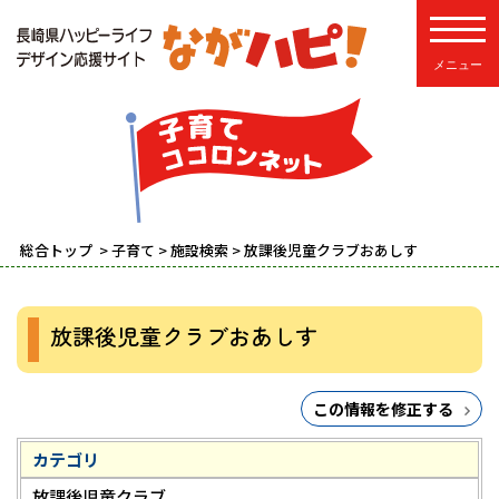
toggle
総合トップ
>
子育て
>
施設検索
> 放課後児童クラブおあしす
放課後児童クラブおあしす
この情報を修正する
カテゴリ
放課後児童クラブ