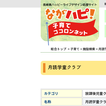
総合トップ
>
子育て
>
施設検索
> 月
月読学童クラブ
カテゴリ
放課後児童
名称
月読学童ク