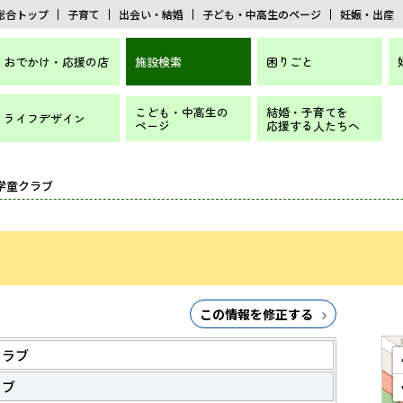
総合トップ
子育て
出会い・結婚
子ども・中高生のページ
妊娠・出産
おでかけ・応援の店
施設検索
困りごと
こども・中高生の
結婚・子育てを
ライフデザイン
ページ
応援する人たちへ
読学童クラブ
この情報を修正する
クラブ
ラブ