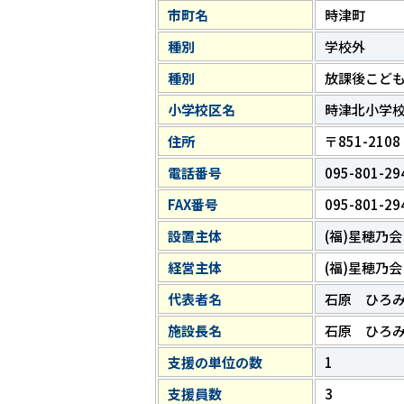
市町名
時津町
種別
学校外
種別
放課後こど
小学校区名
時津北小学
住所
〒851-21
電話番号
095-801-29
FAX番号
095-801-29
設置主体
(福)星穂乃会
経営主体
(福)星穂乃会
代表者名
石原 ひろ
施設長名
石原 ひろ
支援の単位の数
1
支援員数
3