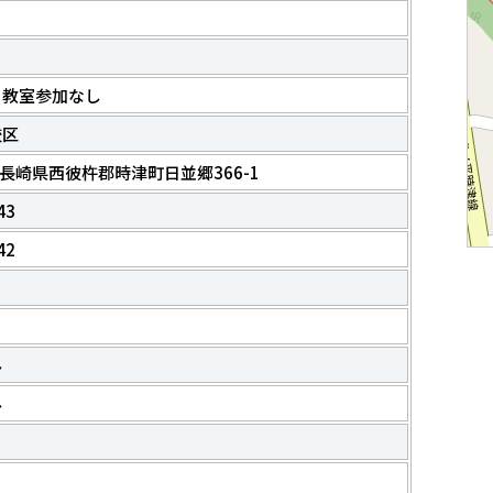
も教室参加なし
校区
08 長崎県西彼杵郡時津町日並郷366-1
43
42
み
み