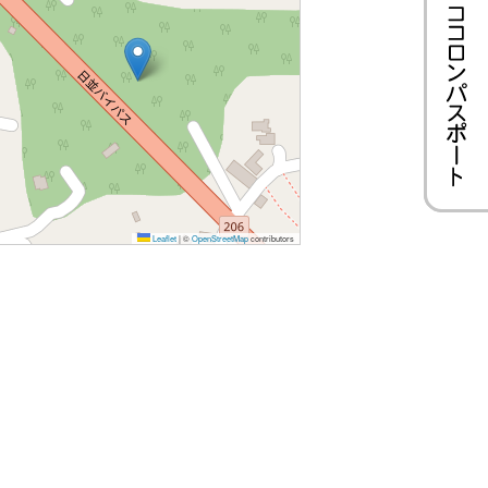
Leaflet
|
©
OpenStreetMap
contributors