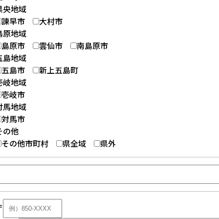
県央地域
諫早市
大村市
島原地域
島原市
雲仙市
南島原市
五島地域
五島市
新上五島町
壱岐地域
壱岐市
対馬地域
対馬市
その他
その他市町村
県全域
県外
〒