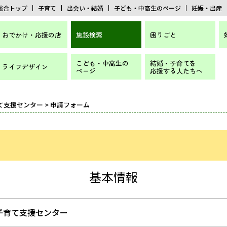
総合トップ
子育て
出会い・結婚
子ども・中高生のページ
妊娠・出産
おでかけ・応援の店
施設検索
困りごと
こども・中高生の
結婚・子育てを
ライフデザイン
ページ
応援する人たちへ
て支援センター
> 申請フォーム
基本情報
子育て支援センター