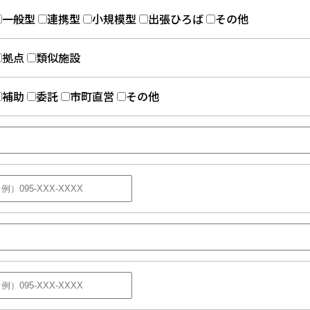
一般型
連携型
小規模型
出張ひろば
その他
拠点
類似施設
補助
委託
市町直営
その他