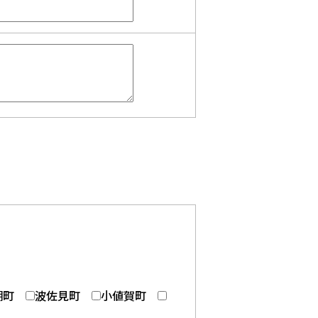
棚町
波佐見町
小値賀町