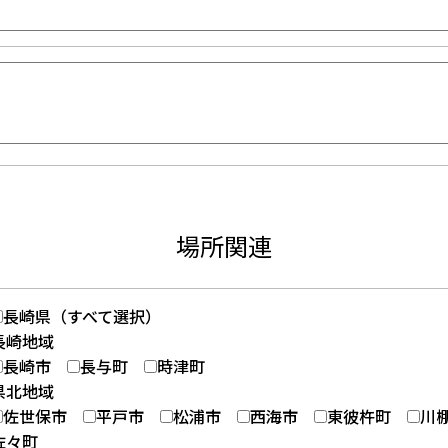
場所関連
長崎県（すべて選択）
長崎地域
長崎市
長与町
時津町
県北地域
佐世保市
平戸市
松浦市
西海市
東彼杵町
川
佐々町