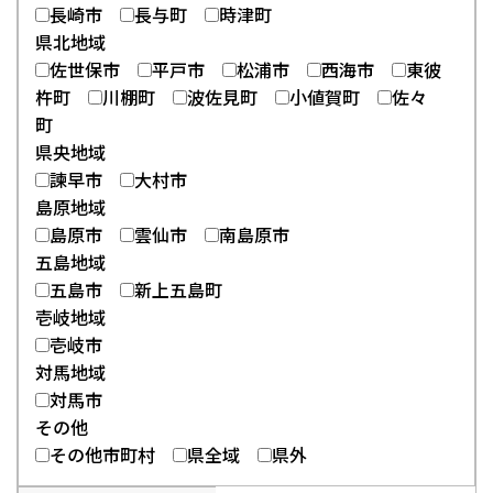
長崎市
長与町
時津町
県北地域
佐世保市
平戸市
松浦市
西海市
東彼
杵町
川棚町
波佐見町
小値賀町
佐々
町
県央地域
諫早市
大村市
島原地域
島原市
雲仙市
南島原市
五島地域
五島市
新上五島町
壱岐地域
壱岐市
対馬地域
対馬市
その他
その他市町村
県全域
県外