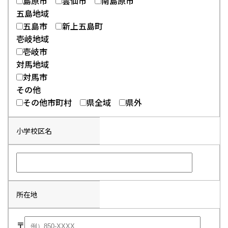
島原市
雲仙市
南島原市
五島地域
五島市
新上五島町
壱岐地域
壱岐市
対馬地域
対馬市
その他
その他市町村
県全域
県外
小学校区名
所在地
〒