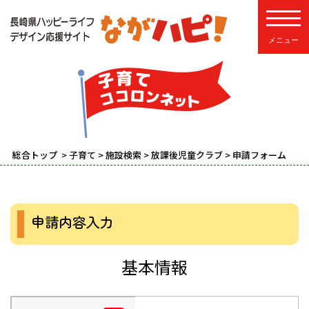
toggle
総合トップ
>
子育て
>
施設検索
>
放課後児童クラブ
> 申請フォーム
申請内容入力
基本情報