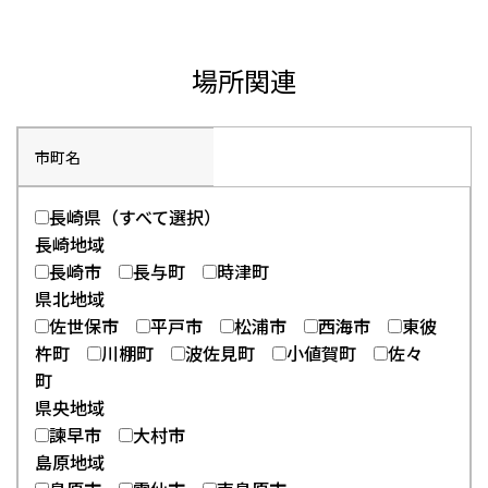
場所関連
市町名
長崎県（すべて選択）
長崎地域
長崎市
長与町
時津町
県北地域
佐世保市
平戸市
松浦市
西海市
東彼
杵町
川棚町
波佐見町
小値賀町
佐々
町
県央地域
諫早市
大村市
島原地域