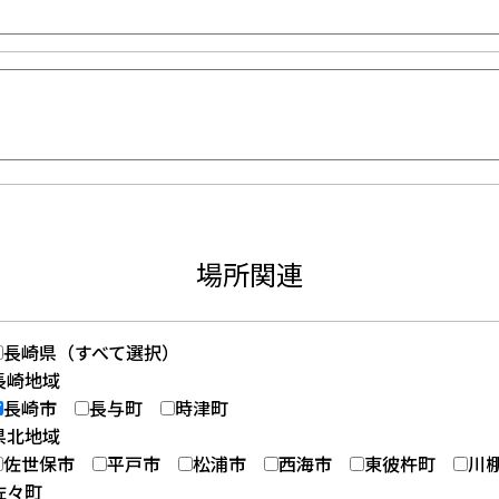
場所関連
長崎県（すべて選択）
長崎地域
長崎市
長与町
時津町
県北地域
佐世保市
平戸市
松浦市
西海市
東彼杵町
川
佐々町