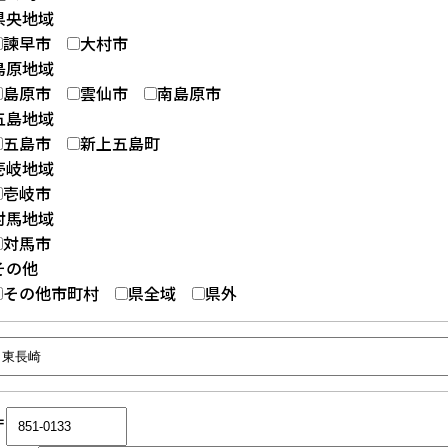
県央地域
諫早市
大村市
島原地域
島原市
雲仙市
南島原市
五島地域
五島市
新上五島町
壱岐地域
壱岐市
対馬地域
対馬市
その他
その他市町村
県全域
県外
〒