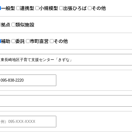
一般型
連携型
小規模型
出張ひろば
その他
拠点
類似施設
補助
委託
市町直営
その他