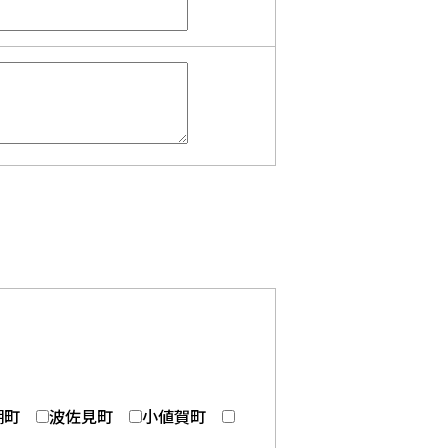
棚町
波佐見町
小値賀町