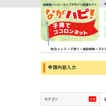
総合トップ
>
子育て
>
施設検索
>
子ど
申請内容入力
カテゴリ
必須