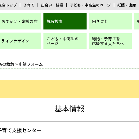
総合トップ
子育て
出会い・結婚
子ども・中高生のページ
妊娠・出産
おでかけ・応援の店
施設検索
困りごと
こども・中高生の
結婚・子育てを
ライフデザイン
ページ
応援する人たちへ
もの救急
> 申請フォーム
基本情報
子育て支援センター