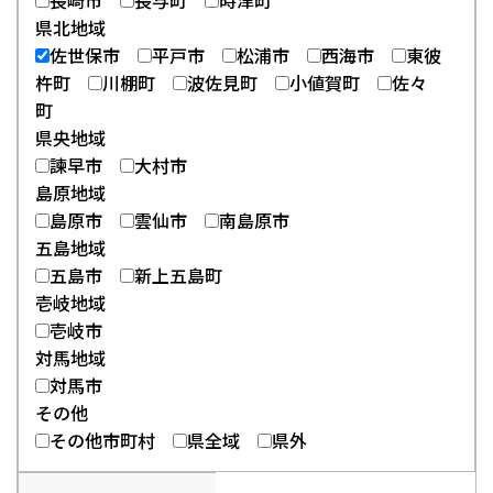
長崎市
長与町
時津町
県北地域
佐世保市
平戸市
松浦市
西海市
東彼
杵町
川棚町
波佐見町
小値賀町
佐々
町
県央地域
諫早市
大村市
島原地域
島原市
雲仙市
南島原市
五島地域
五島市
新上五島町
壱岐地域
壱岐市
対馬地域
対馬市
その他
その他市町村
県全域
県外