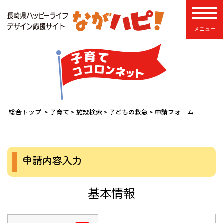
toggle
総合トップ
>
子育て
>
施設検索
>
子どもの救急
> 申請フォーム
申請内容入力
基本情報