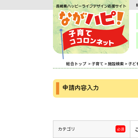
総合トップ
>
子育て
>
施設検索
>
子ど
申請内容入力
カテゴリ
必須