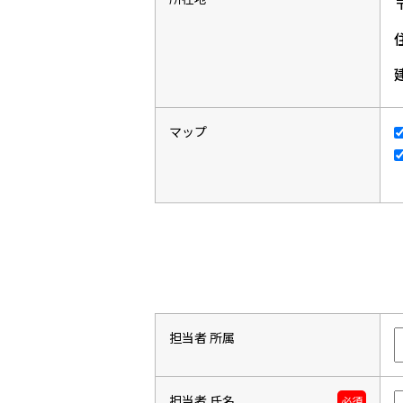
マップ
担当者 所属
担当者 氏名
必須