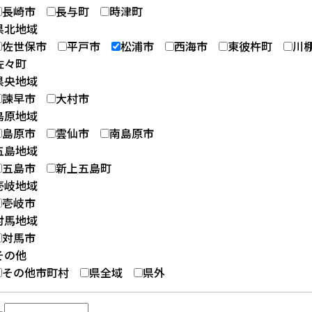
長崎市
長与町
時津町
県北地域
佐世保市
平戸市
松浦市
西海市
東彼杵町
川
佐々町
県央地域
諫早市
大村市
島原地域
島原市
雲仙市
南島原市
五島地域
五島市
新上五島町
壱岐地域
壱岐市
対馬地域
対馬市
その他
その他市町村
県全域
県外