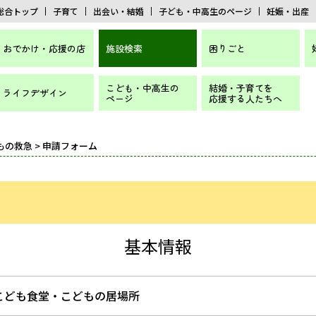
総合トップ
子育て
出会い・結婚
子ども・中高生のページ
妊娠・出産
おでかけ・応援の店
施設検索
困りごと
こども・中高生の
結婚・子育てを
ライフデザイン
ページ
応援する人たちへ
もの救急
> 申請フォーム
基本情報
こども食堂・こどもの居場所