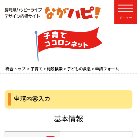
toggle
総合トップ
>
子育て
>
施設検索
>
子どもの救急
> 申請フォーム
申請内容入力
基本情報