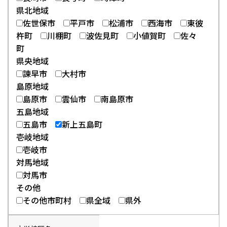
県北地域
佐世保市
平戸市
松浦市
西海市
東彼
杵町
川棚町
波佐見町
小値賀町
佐々
町
県央地域
諫早市
大村市
島原地域
島原市
雲仙市
南島原市
五島地域
五島市
新上五島町
壱岐地域
壱岐市
対馬地域
対馬市
その他
その他市町村
県全域
県外