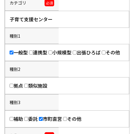
カテゴリ
必須
子育て支援センター
種別1
一般型
連携型
小規模型
出張ひろば
その他
種別2
拠点
類似施設
種別3
補助
委託
市町直営
その他