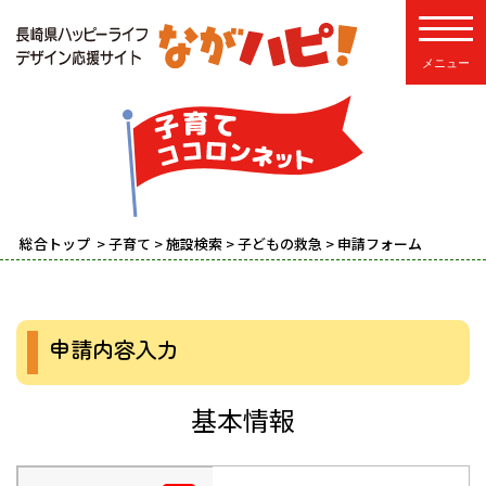
toggle
総合トップ
>
子育て
>
施設検索
>
子どもの救急
> 申請フォーム
申請内容入力
基本情報