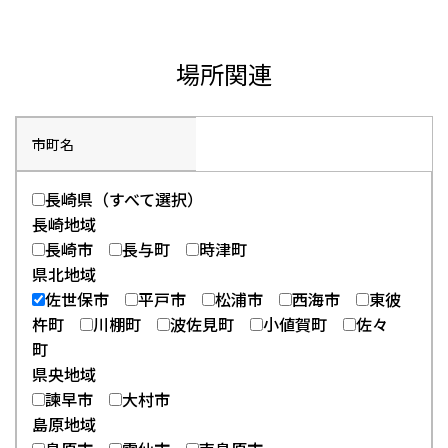
場所関連
市町名
長崎県（すべて選択）
長崎地域
長崎市
長与町
時津町
県北地域
佐世保市
平戸市
松浦市
西海市
東彼
杵町
川棚町
波佐見町
小値賀町
佐々
町
県央地域
諫早市
大村市
島原地域