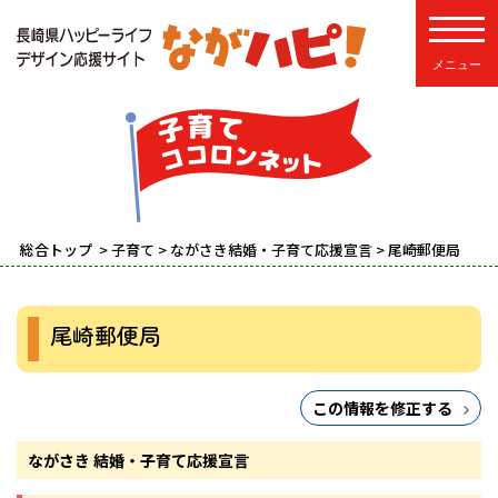
toggle
総合トップ
>
子育て
>
ながさき結婚・子育て応援宣言
> 尾崎郵便局
尾崎郵便局
この情報を修正する
ながさき 結婚・子育て応援宣言