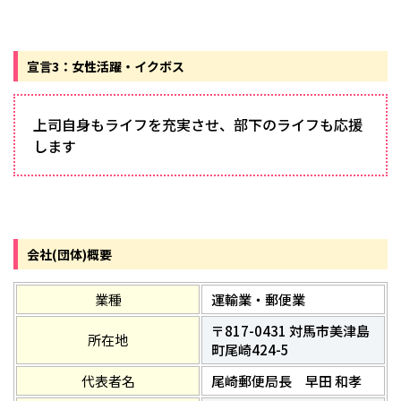
宣言3：女性活躍・イクボス
上司自身もライフを充実させ、部下のライフも応援
します
会社(団体)概要
業種
運輸業・郵便業
〒817-0431 対馬市美津島
所在地
町尾崎424-5
代表者名
尾崎郵便局長 早田 和孝