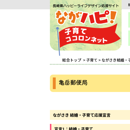
総合トップ
>
子育て
>
ながさき結婚・
亀岳郵便局
ながさき 結婚・子育て応援宣言
宣言1：結婚・子育て