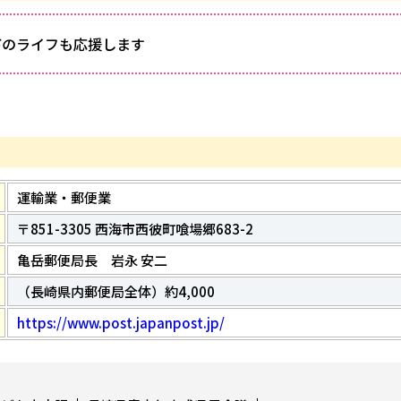
下のライフも応援します
運輸業・郵便業
〒851-3305 西海市西彼町喰場郷683-2
亀岳郵便局長 岩永 安二
（長崎県内郵便局全体）約4,000
https://www.post.japanpost.jp/