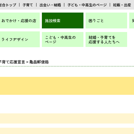
総合トップ
子育て
出会い・結婚
子ども・中高生のページ
妊娠・出産
おでかけ・応援の店
施設検索
困りごと
こども・中高生の
結婚・子育てを
ライフデザイン
ページ
応援する人たちへ
子育て応援宣言
> 亀岳郵便局