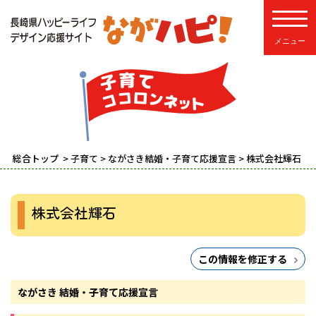
toggle
総合トップ
>
子育て
>
ながさき結婚・子育て応援宣言
> 株式会社輝石
株式会社輝石
この情報を修正する
ながさき 結婚・子育て応援宣言