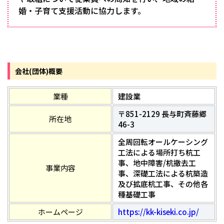
婚・子育て支援活動に協力します。
会社(団体)概要
業種
建設業
〒851-2129 長与町斉藤郷
所在地
46-3
全周回転オールケーシング
工法による場所打ち杭工
事、地中障害/杭撤去工
事業内容
事、深礎工法による杭築造
及び拡底杭工事、その他各
種基礎工事
ホームページ
https://kk-kiseki.co.jp/