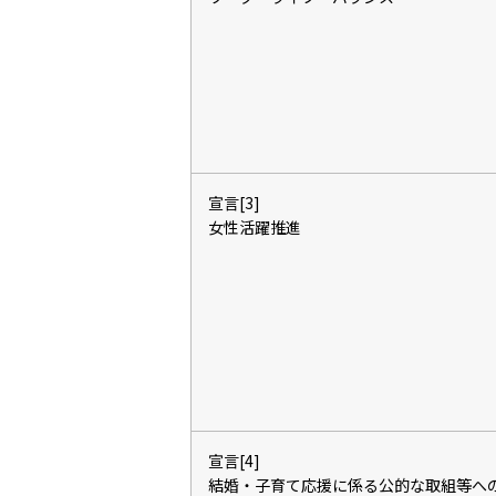
宣言[3]
女性活躍推進
宣言[4]
結婚・子育て応援に係る公的な取組等へ