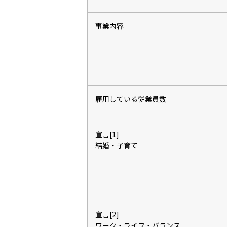
事業内容
雇用している従業員数
宣言[1]
結婚・子育て
宣言[2]
ワーク・ライフ・バランス