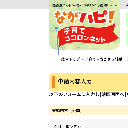
総合トップ
>
子育て
>
ながさき結婚・
申請内容入力
以下のフォームに入力し[確認画面へ
登録内容（公開）
会社・事業所名