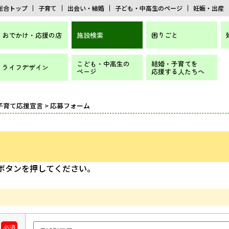
総合トップ
子育て
出会い・結婚
子ども・中高生のページ
妊娠・出産
おでかけ・応援の店
施設検索
困りごと
こども・中高生の
結婚・子育てを
ライフデザイン
ページ
応援する人たちへ
子育て応援宣言
> 応募フォーム
]ボタンを押してください。
必須