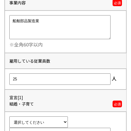
事業内容
必須
※全角60字以内
雇用している従業員数
人
宣言[1]
結婚・子育て
必須