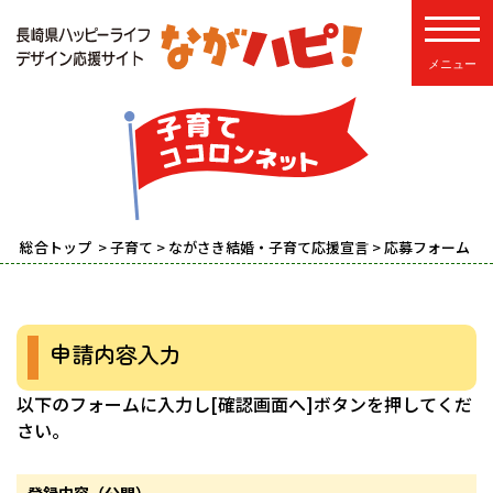
toggle
総合トップ
>
子育て
>
ながさき結婚・子育て応援宣言
> 応募フォーム
申請内容入力
以下のフォームに入力し[確認画面へ]ボタンを押してくだ
さい。