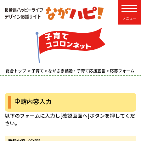
toggle
総合トップ
>
子育て
>
ながさき結婚・子育て応援宣言
> 応募フォーム
申請内容入力
以下のフォームに入力し[確認画面へ]ボタンを押してくだ
さい。