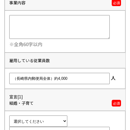
事業内容
必須
※全角60字以内
雇用している従業員数
人
宣言[1]
結婚・子育て
必須