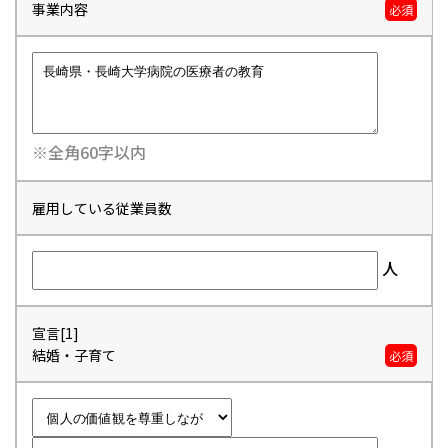
事業内容
必須
※全角60字以内
雇用している従業員数
人
宣言[1]
結婚・子育て
必須