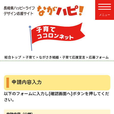
toggle
総合トップ
>
子育て
>
ながさき結婚・子育て応援宣言
> 応募フォーム
申請内容入力
以下のフォームに入力し[確認画面へ]ボタンを押してくだ
さい。