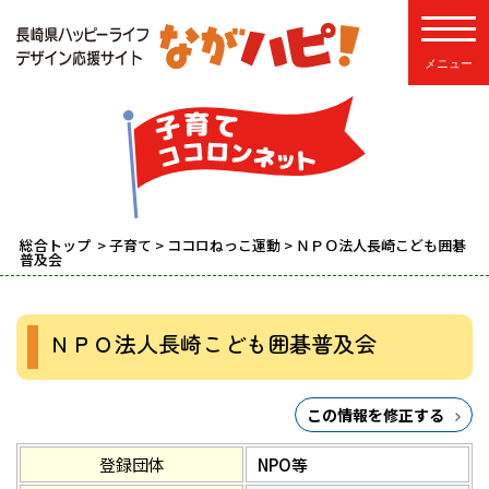
toggle
総合トップ
>
子育て
>
ココロねっこ運動
> ＮＰＯ法人長崎こども囲碁
普及会
ＮＰＯ法人長崎こども囲碁普及会
この情報を修正する
登録団体
NPO等