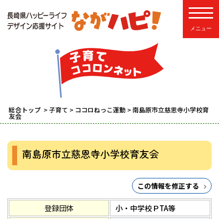
toggle
総合トップ
>
子育て
>
ココロねっこ運動
> 南島原市立慈恩寺小学校育
友会
南島原市立慈恩寺小学校育友会
この情報を修正する
登録団体
小・中学校ＰTA等