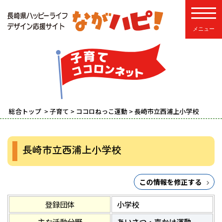
toggle
総合トップ
>
子育て
>
ココロねっこ運動
> 長崎市立西浦上小学校
長崎市立西浦上小学校
この情報を修正する
登録団体
小学校
主な活動分野
あいさつ・声かけ運動