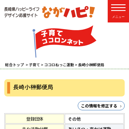
toggle
総合トップ
>
子育て
>
ココロねっこ運動
> 長崎小榊郵便局
長崎小榊郵便局
この情報を修正する
登録団体
その他
主な活動分野
あいさつ・声かけ運動