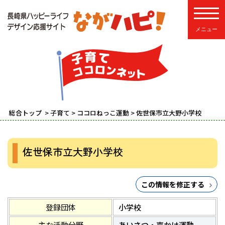
toggle
総合トップ
>
子育て
>
ココロねっこ運動
> 佐世保市立大野小学校
佐世保市立大野小学校
この情報を修正する
登録団体
小学校
主な活動分野
あいさつ・声かけ運動