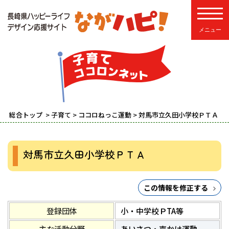
toggle
総合トップ
>
子育て
>
ココロねっこ運動
> 対馬市立久田小学校ＰＴＡ
対馬市立久田小学校ＰＴＡ
この情報を修正する
登録団体
小・中学校ＰTA等
主な活動分野
あいさつ・声かけ運動