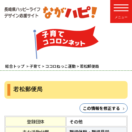
toggle
総合トップ
>
子育て
>
ココロねっこ運動
> 若松郵便局
若松郵便局
この情報を修正する
登録団体
その他
主な活動分野
職場体験・職場見学