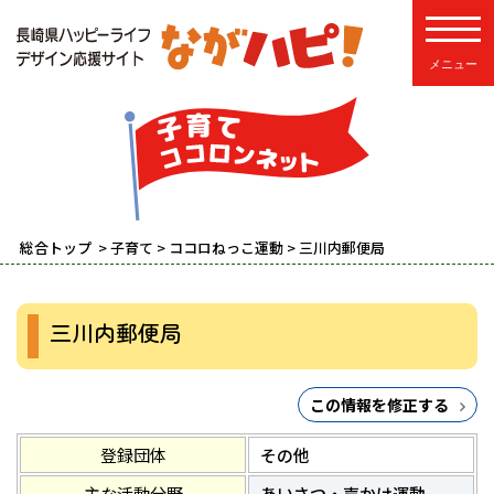
toggle
総合トップ
>
子育て
>
ココロねっこ運動
> 三川内郵便局
三川内郵便局
この情報を修正する
登録団体
その他
主な活動分野
あいさつ・声かけ運動