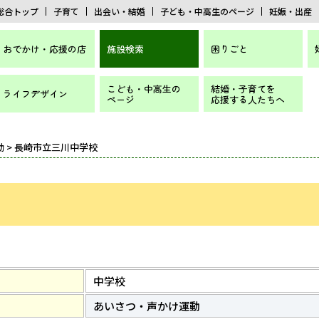
総合トップ
子育て
出会い・結婚
子ども・中高生のページ
妊娠・出産
おでかけ・応援の店
施設検索
困りごと
こども・中高生の
結婚・子育てを
ライフデザイン
ページ
応援する人たちへ
動
> 長崎市立三川中学校
中学校
あいさつ・声かけ運動