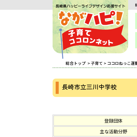
総合トップ
>
子育て
>
ココロねっこ運
長崎市立三川中学校
登録団体
主な活動分野