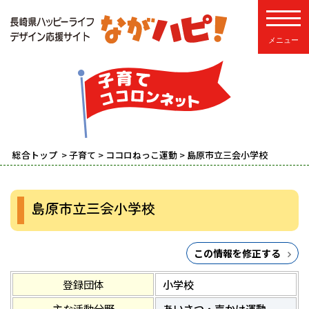
toggle
総合トップ
>
子育て
>
ココロねっこ運動
> 島原市立三会小学校
島原市立三会小学校
この情報を修正する
登録団体
小学校
主な活動分野
あいさつ・声かけ運動