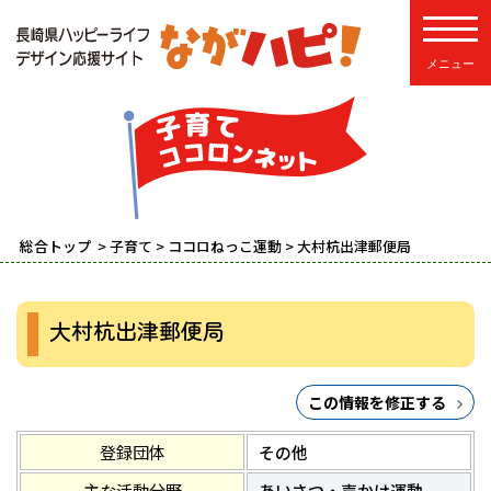
toggle
総合トップ
>
子育て
>
ココロねっこ運動
> 大村杭出津郵便局
大村杭出津郵便局
この情報を修正する
登録団体
その他
主な活動分野
あいさつ・声かけ運動