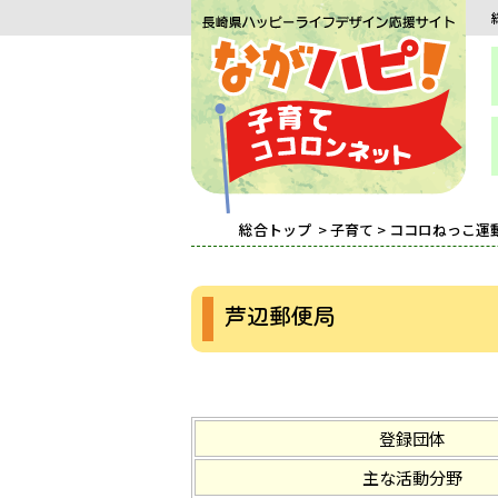
総合トップ
>
子育て
>
ココロねっこ運
芦辺郵便局
登録団体
主な活動分野