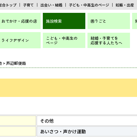
総合トップ
子育て
出会い・結婚
子ども・中高生のページ
妊娠・出産
おでかけ・応援の店
施設検索
困りごと
こども・中高生の
結婚・子育てを
ライフデザイン
ページ
応援する人たちへ
動
> 芦辺郵便局
その他
あいさつ・声かけ運動