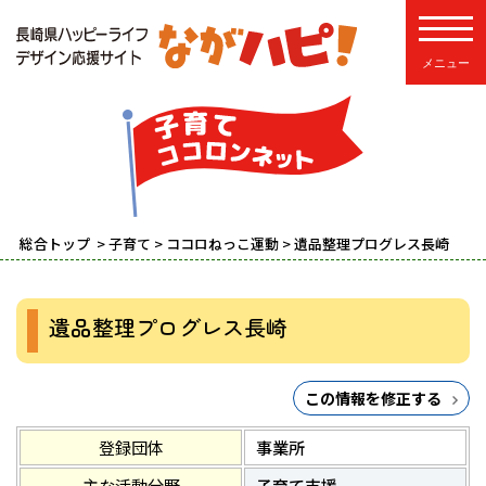
toggle
総合トップ
>
子育て
>
ココロねっこ運動
> 遺品整理プログレス長崎
遺品整理プログレス長崎
この情報を修正する
登録団体
事業所
主な活動分野
子育て支援