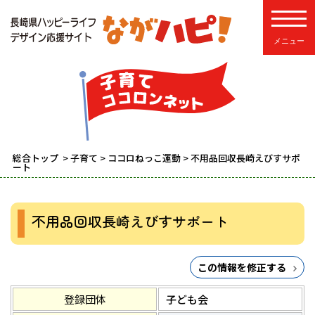
toggle
総合トップ
>
子育て
>
ココロねっこ運動
> 不用品回収長崎えびすサポ
ート
不用品回収長崎えびすサポート
この情報を修正する
登録団体
子ども会