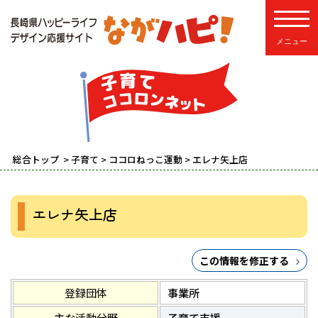
toggle
総合トップ
>
子育て
>
ココロねっこ運動
> エレナ矢上店
エレナ矢上店
この情報を修正する
登録団体
事業所
主な活動分野
子育て支援