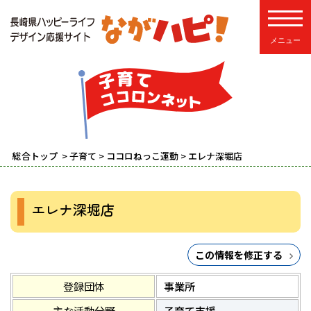
toggle
総合トップ
>
子育て
>
ココロねっこ運動
> エレナ深堀店
エレナ深堀店
この情報を修正する
登録団体
事業所
主な活動分野
子育て支援