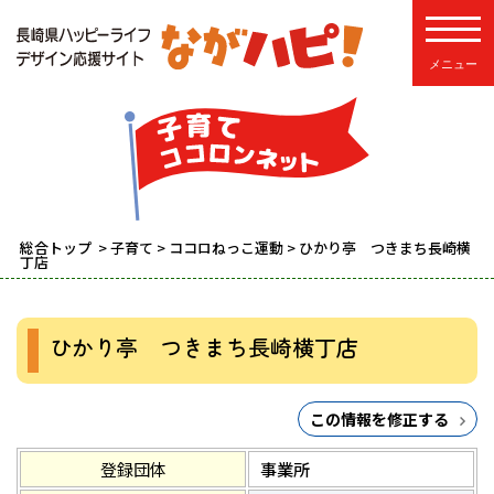
toggle
総合トップ
>
子育て
>
ココロねっこ運動
> ひかり亭 つきまち長崎横
丁店
ひかり亭 つきまち長崎横丁店
この情報を修正する
登録団体
事業所