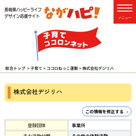
toggle
総合トップ
>
子育て
>
ココロねっこ運動
> 株式会社デジリハ
株式会社デジリハ
この情報を修正する
登録団体
事業所
主な活動分野
その他の体験活動