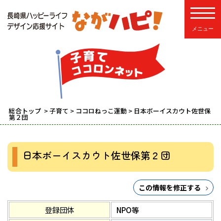
toggle
総合トップ
>
子育て
>
ココロねっこ運動
> 日本ボーイスカウト佐世保
第２団
日本ボーイスカウト佐世保第２団
この情報を修正する
登録団体
NPO等