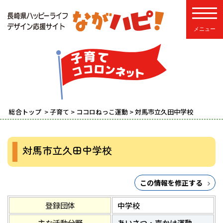
toggle
総合トップ
>
子育て
>
ココロねっこ運動
> 対馬市立久田中学校
対馬市立久田中学校
この情報を修正する
登録団体
中学校
主な活動分野
あいさつ・声かけ運動