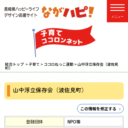
toggle
総合トップ
>
子育て
>
ココロねっこ運動
> 山中浮立保存会（波佐見
町）
山中浮立保存会（波佐見町）
この情報を修正する
登録団体
NPO等