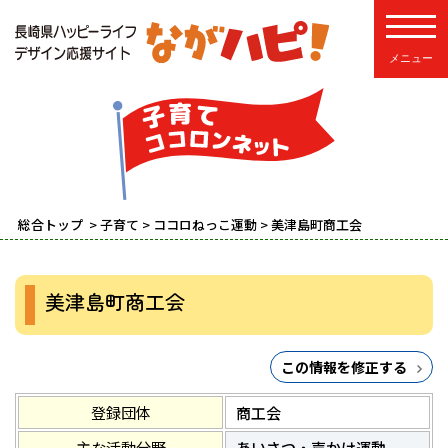
toggle
総合トップ
>
子育て
>
ココロねっこ運動
> 美津島町商工会
美津島町商工会
この情報を修正する
登録団体
商工会
主な活動分野
あいさつ・声かけ運動