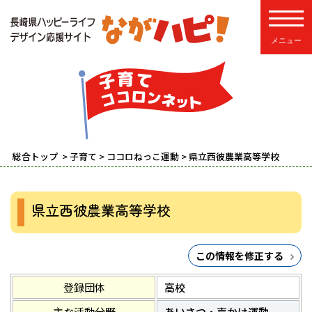
toggle
総合トップ
>
子育て
>
ココロねっこ運動
> 県立西彼農業高等学校
県立西彼農業高等学校
この情報を修正する
登録団体
高校
主な活動分野
あいさつ・声かけ運動