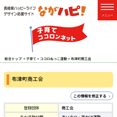
toggle
総合トップ
>
子育て
>
ココロねっこ運動
> 布津町商工会
布津町商工会
この情報を修正する
登録団体
商工会
主な活動分野
あいさつ・声かけ運動