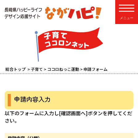
toggle
総合トップ
>
子育て
>
ココロねっこ運動
> 申請フォーム
申請内容入力
以下のフォームに入力し[確認画面へ]ボタンを押してくだ
さい。