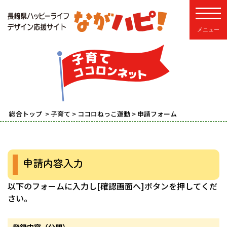
toggle
総合トップ
>
子育て
>
ココロねっこ運動
> 申請フォーム
申請内容入力
以下のフォームに入力し[確認画面へ]ボタンを押してくだ
さい。