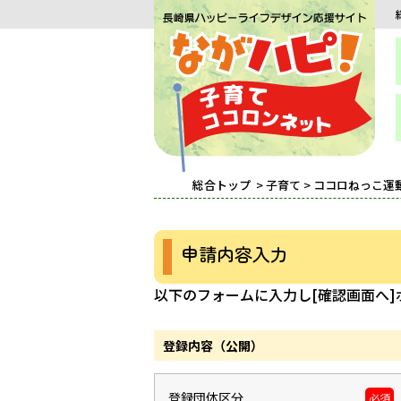
総合トップ
>
子育て
>
ココロねっこ運
申請内容入力
以下のフォームに入力し[確認画面へ
登録内容（公開）
登録団体区分
必須