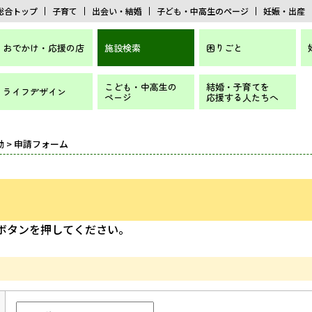
総合トップ
子育て
出会い・結婚
子ども・中高生のページ
妊娠・出産
おでかけ・応援の店
施設検索
困りごと
こども・中高生の
結婚・子育てを
ライフデザイン
ページ
応援する人たちへ
動
> 申請フォーム
]ボタンを押してください。