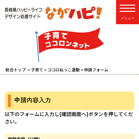
toggle
総合トップ
>
子育て
>
ココロねっこ運動
> 申請フォーム
申請内容入力
以下のフォームに入力し[確認画面へ]ボタンを押してくだ
さい。