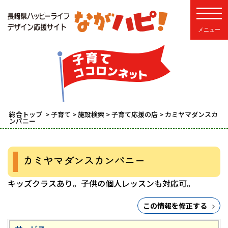
toggle
総合トップ
>
子育て
>
施設検索
>
子育て応援の店
> カミヤマダンスカ
ンパニー
カミヤマダンスカンパニー
キッズクラスあり。子供の個人レッスンも対応可。
この情報を修正する