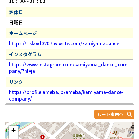
10：00～21：00
定休日
日曜日
ホームページ
https://rislavd0207.wixsite.com/kamiyamadance
インスタグラム
https://www.instagram.com/kamiyama_dance_com
pany/?hl=ja
リンク
https://profile.ameba.jp/ameba/kamiyama-dance-
company/
ルート案内へ
+