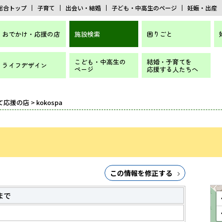
総合トップ
子育て
出会い・結婚
子ども・中高生のページ
妊娠・出産
おでかけ・応援の店
施設検索
困りごと
こども・中高生の
結婚・子育てを
ライフデザイン
ページ
応援する人たちへ
て応援の店
> kokospa
この情報を修正する
まで