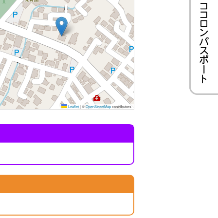
Leaflet
|
©
OpenStreetMap
contributors