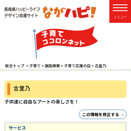
toggle
総合トップ
>
子育て
>
施設検索
>
子育て応援の店
> 古里乃
古里乃
子供達に自由なアートの楽しさを！
この情報を修正する
サービス